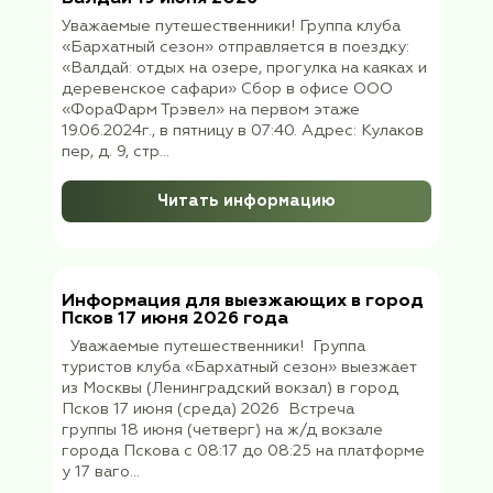
прибытие в Кемерово 02 июля
ориентировочно в 07:05 (местное время 
часа к московс...
Читать информацию
Информация для путешественников
отправляющихся в Беларусь по
маршруту Брест-Гродно 22 июня 2
г.
Уважаемые путешественники! Группа клуб
«Бархатный сезон» выезжает в Брест
(Беларусь) 22 июня 2026 (понедельник) в
22:06 с Белорусского вокзала скорым
поездом №007, прибытие в Брест в 10:31 
(23.06.26) В Белоруссии – московское вре