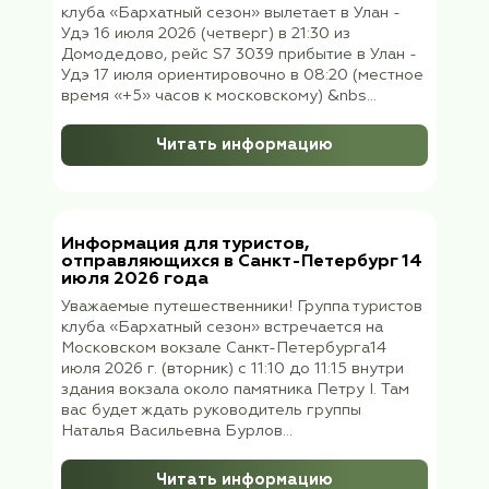
Информация для путешественников
отправляющихся в тур «Легенды
Золотого Кольца: Владимир -
Боголюбово - Гусь-Хрустальный» 
июля 2026
Уважаемые путешественники! Группа клуб
«Бархатный сезон» выезжает во Владими
июля 2026 (пятница ) в 07:42 утра с Курск
вокзала Москвы фирменным экспресс-
поездом №7081, прибытие в 10:14. Сбор
группы, после прибытия поезда на станци
Владимир на платформе около вагона №5..
Читать информацию