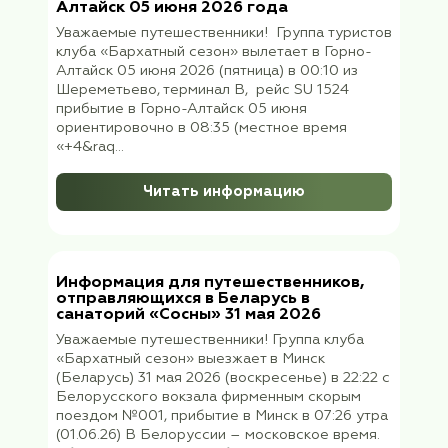
Информация для выезжающих на
Валдай 19 июня 2026
Уважаемые путешественники! Группа клуб
«Бархатный сезон» отправляется в поездк
«Валдай: отдых на озере, прогулка на кая
деревенское сафари» Сбор в офисе ООО
«ФораФарм Трэвел» на первом этаже
19.06.2024г., в пятницу в 07:40. Адрес: Кул
пер, д. 9, стр...
Читать информацию