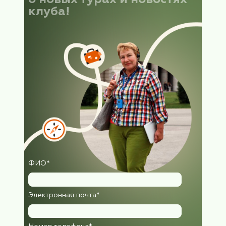
Сбор группы после прибытия поез...
Читать информацию
Информация для путешественников
отправляющихся на Валаам 28 мая
2026
Уважаемые путешественники! Группа
«Бархатного сезона» выезжает в город
Сортавала 28 мая 2026 (четверг) с
Ленинградского вокзала поездом № 160 
(двухэтажный) в 18:45 Сбор группы на вок
города Сортавала 29 мая 2026 (пятница) с
08:25 до 08:35 на платформе у 07 вагона.
Вас...