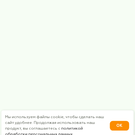
Курс валют
€ = 98.29₽
$ = 85.07₽
* Instagram - является продуктом компании "Met
признанной экстремистской организацией в Рос
Публичная оферта
Политика конфиденциальности
Сайт сделан: RA-Studio 2024