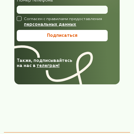
Читать информацию
Информация для туристов,
отправляющихся в тур по маршрут
Ногинск-усадьба «Горенки» 23 мая
2026г.
Уважаемые путешественники! Группа клуб
«Бархатный сезон» отправляется в поездк
тур одного дня по маршруту: Ногинск-
усадьба «Горенки» Сбор в офисе ООО
«ФораФарм Трэвел» на первом этаже 23 
2026г, в субботу в 08:15 утра. Адрес: Кул
пер, д. 9, стр. 1.,...
Читать информацию