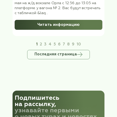
Шереметьево, терминал В, рейс SU 1524
прибытие в Горно-Алтайск 05 июня
ориентировочно в 08:35 (местное время
«+4&raq...
Читать информацию
Информация для путешественников
отправляющихся в Беларусь в
санаторий «Сосны» 31 мая 2026
Уважаемые путешественники! Группа клуб
«Бархатный сезон» выезжает в Минск
(Беларусь) 31 мая 2026 (воскресенье) в 22
Белорусского вокзала фирменным скоры
поездом №001, прибытие в Минск в 07:26 
(01.06.26) В Белоруссии – московское вре