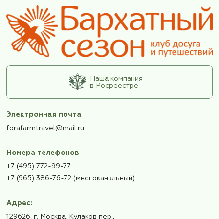
Информация для выезжающих в Ор
22 мая 2026 года
Уважаемые путешественники! Группа клу
«Бархатный сезон» выезжает из Москвы
(Курский вокзал) в Орел 22
мая (пятница) 2026 года Встреча группы 
мая на ж/д вокзале Орла с 12:56 до 13:05 
платформе у вагона № 2. Вас будут встре
с табличкой &laq...
Читать информацию
1
2
3
4
5
6
7
8
9
10